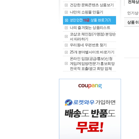
전체상
건강한 문화콘텐츠 상품보기
나만의 쇼핑몰 만들기
인기상
상품 
나의 즐겨찾는 상품리스트
코샵코 체인점(가맹점) 분양순
서 따라하기
우리동네 우편번호 찾기
25개 분야별사이트 바로가기
온라인 입점(공급/홍보)신청
게임/게임방/전문가 홍보희망
전국적 표출/광고 희망 업체