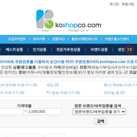
리아파트 우편번호를 이용하여 순간이동 하자! 우편번호5자리.koshopco.com 으로 G
 건강한
상품/중고물품
, 우리동네
가게
(문앞배달),
전문가
(재능기부/강사/1인지식기업
꾼-정치인),
정보
(커뮤니티/생활정보/할인정보/홍보)가 항상 여러분 곁에 있는 곳!
코샵
인터넷만화 바로가기 (0)
게임 (0)
북스/ Books 바로가기
 바로가기 (0)
TV 방송 바로가기 (0)
모바일 앱 (0)
가격대별
영문 브랜드/세부업종별 검색
~