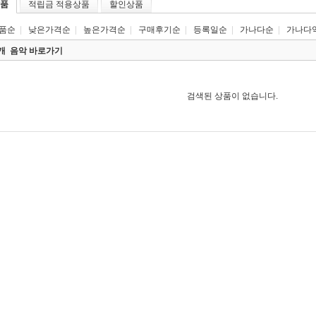
품
적립금 적용상품
할인상품
품순
|
낮은가격순
|
높은가격순
|
구매후기순
|
등록일순
|
가나다순
|
가나다
0개
음악 바로가기
검색된 상품이 없습니다.