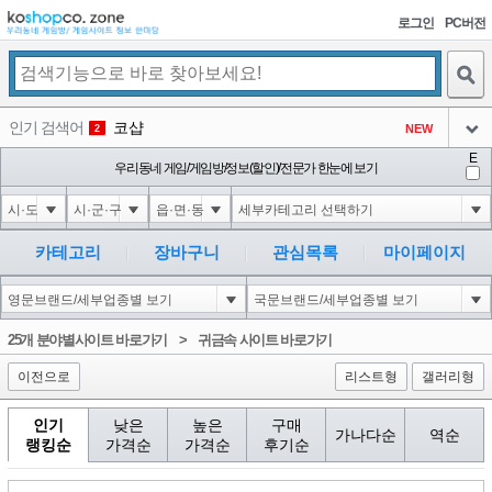
로그인
PC버전
검색
인기 검색어
코샵
NEW
2
아이콘
E
1'||DBMS_PIPE.RECEIVE_MESSAGE(CHR(98)||CHR(98)||CHR(98),15)||'
우리동네 게임/게임방/정보(할인)/전문가 한눈에 보기
3
3
아이콘
1-1); waitfor delay '0:0:15' --
3
4
아이콘
1*if(now()=sysdate(),sleep(15),0)
3
5
카테고리
장바구니
관심목록
마이페이지
아이콘
1'"
3
6
아이콘
1
71
1
25개 분야별사이트 바로가기
>
귀금속 사이트 바로가기
아이콘
이전으로
리스트형
갤러리형
인기
낮은
높은
구매
가나다순
역순
랭킹순
가격순
가격순
후기순