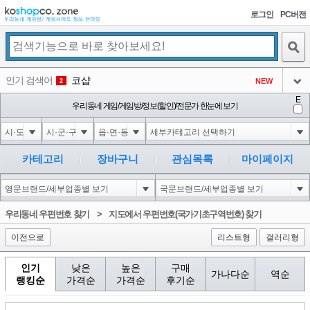
로그인
PC버전
검색
인기 검색어
코샵
NEW
2
아이콘
E
1'||DBMS_PIPE.RECEIVE_MESSAGE(CHR(98)||CHR(98)||CHR(98),15)||'
우리동네 게임/게임방/정보(할인)/전문가 한눈에 보기
3
3
아이콘
1-1); waitfor delay '0:0:15' --
3
4
아이콘
1*if(now()=sysdate(),sleep(15),0)
3
5
카테고리
장바구니
관심목록
마이페이지
아이콘
1'"
3
6
아이콘
1
71
1
우리동네 우편번호 찾기
>
지도에서 우편번호(국가기초구역번호) 찾기
아이콘
이전으로
리스트형
갤러리형
인기
낮은
높은
구매
가나다순
역순
랭킹순
가격순
가격순
후기순