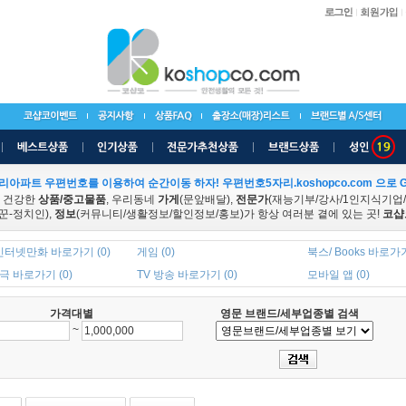
리아파트 우편번호를 이용하여 순간이동 하자! 우편번호5자리.koshopco.com 으로 G
 건강한
상품/중고물품
, 우리동네
가게
(문앞배달),
전문가
(재능기부/강사/1인지식기업
꾼-정치인),
정보
(커뮤니티/생활정보/할인정보/홍보)가 항상 여러분 곁에 있는 곳!
코샵
인터넷만화 바로가기 (0)
게임 (0)
북스/ Books 바로가기
 바로가기 (0)
TV 방송 바로가기 (0)
모바일 앱 (0)
가격대별
영문 브랜드/세부업종별 검색
~