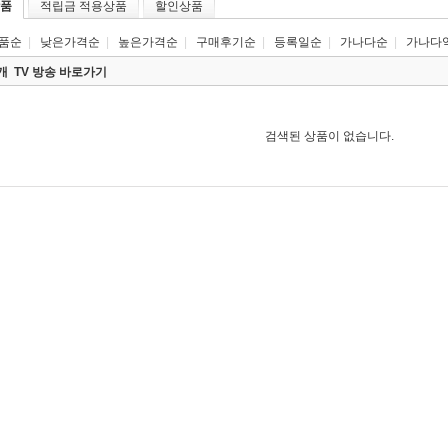
품
적립금 적용상품
할인상품
품순
|
낮은가격순
|
높은가격순
|
구매후기순
|
등록일순
|
가나다순
|
가나다
0개
TV 방송 바로가기
검색된 상품이 없습니다.