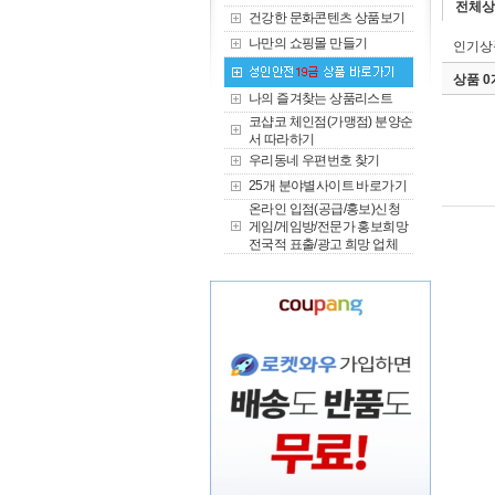
전체상
건강한 문화콘텐츠 상품보기
나만의 쇼핑몰 만들기
인기상
상품 
나의 즐겨찾는 상품리스트
코샵코 체인점(가맹점) 분양순
서 따라하기
우리동네 우편번호 찾기
25개 분야별사이트 바로가기
온라인 입점(공급/홍보)신청
게임/게임방/전문가 홍보희망
전국적 표출/광고 희망 업체