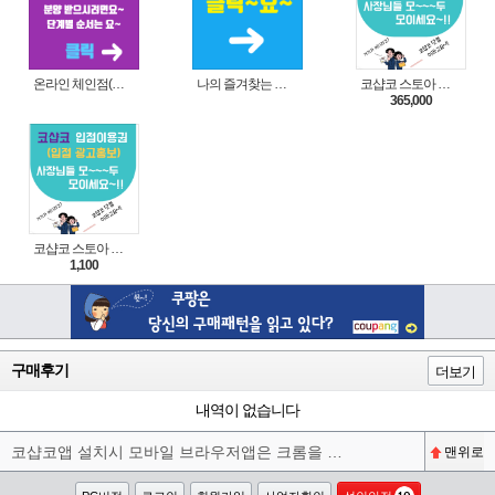
온라인 체인점(가맹점) 분양순서(필독)
나의 즐겨찾는 상품 리스트로 편리하게 주문하세요~(쿠팡 다이나믹 배너)
코샵코 스토아 입점 1년 이용권
365,000
코샵코 스토아 입점 1일 이용권
1,100
구매후기
더보기
내역이 없습니다
코샵코앱 설치시 모바일 브라우저앱은 크롬을 권장합니다^^
맨위로