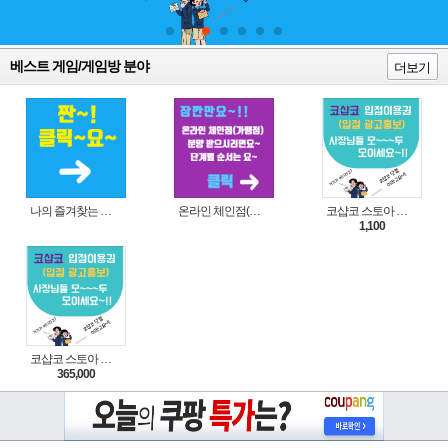
베스트 게임/게임방 분야
더보기
나의 즐겨찾는 상품 리스트로 편리하게 주문하세요~(쿠팡 다이나믹 배너)
온라인 체인점(가맹점) 분양순서(필독)
코샵코 스토아 입점 1일 이용권
1,100
코샵코 스토아 입점 1년 이용권
365,000