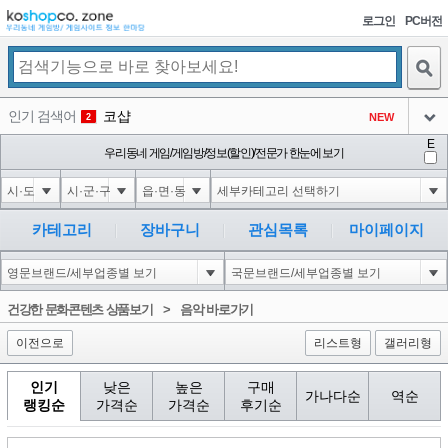
로그인
PC버전
검색
인기 검색어
코샵
NEW
2
아이콘
E
1'||DBMS_PIPE.RECEIVE_MESSAGE(CHR(98)||CHR(98)||CHR(98),15)||'
우리동네 게임/게임방/정보(할인)/전문가 한눈에 보기
3
3
아이콘
1-1); waitfor delay '0:0:15' --
3
4
아이콘
1*if(now()=sysdate(),sleep(15),0)
3
5
카테고리
장바구니
관심목록
마이페이지
아이콘
1'"
3
6
아이콘
1
71
1
건강한 문화콘텐츠 상품보기
>
음악 바로가기
아이콘
이전으로
리스트형
갤러리형
인기
낮은
높은
구매
가나다순
역순
랭킹순
가격순
가격순
후기순