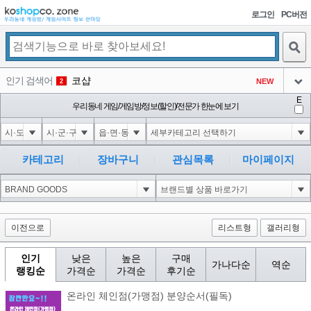
로그인
PC버전
검색
인기 검색어
코샵
NEW
2
아이콘
E
1'||DBMS_PIPE.RECEIVE_MESSAGE(CHR(98)||CHR(98)||CHR(98),15)||'
우리동네 게임/게임방/정보(할인)/전문가 한눈에 보기
3
3
아이콘
1-1); waitfor delay '0:0:15' --
3
4
아이콘
1*if(now()=sysdate(),sleep(15),0)
3
5
카테고리
장바구니
관심목록
마이페이지
아이콘
1'"
3
6
아이콘
1
71
1
아이콘
이전으로
리스트형
갤러리형
인기
낮은
높은
구매
가나다순
역순
랭킹순
가격순
가격순
후기순
온라인 체인점(가맹점) 분양순서(필독)