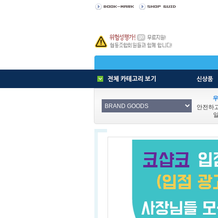
우
안전하
일