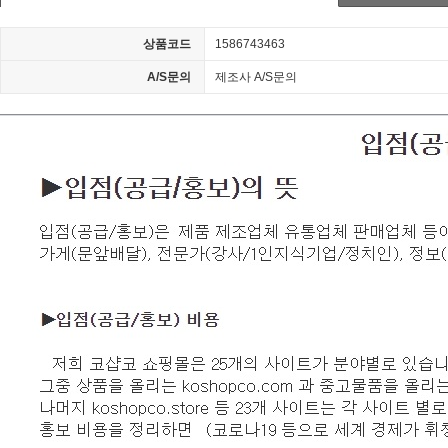
상품코드
1586743463
A/S문의
제조사 A/S문의