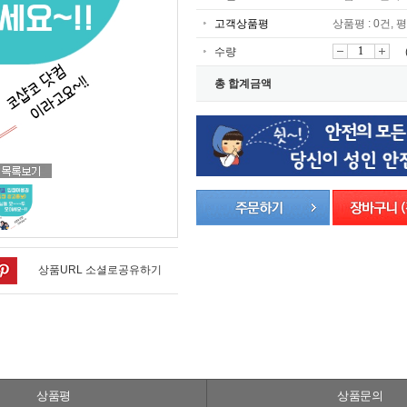
고객상품평
상품평 : 0건, 평
수량
감
증
총 합계금액
소
가
상품URL 소셜로공유하기
상품평
상품문의