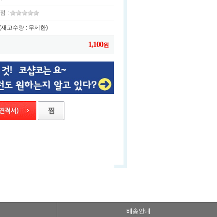
점 :
(재고수량 : 무제한)
1,100
원
배송안내