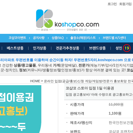
리아파트 우편번호를 이용하여 순간이동 하자! 우편번호5자리.koshopco.com 으로 G
고 건강한
상품/중고물품
, 우리동네
가게
(문앞배달),
전문가
(재능기부/강사/1인지식기
꾼-정치인),
정보
(커뮤니티/생활정보/할인정보/홍보)가 항상 여러분 곁에 있는 곳!
코샵
>
HOME
온라인 입점(공급/홍보)신청 게임/게임방/전문가 홍보희망 전국
코샵코 스토아 입점 1일 이용권
입점 광고홍보비/ 아래 수량으로 광고홍보하고
시중가격
11,000원
판매가격
1,100원
제조사/원산지
한국안전보건협
브랜드
코샵코 프랜차