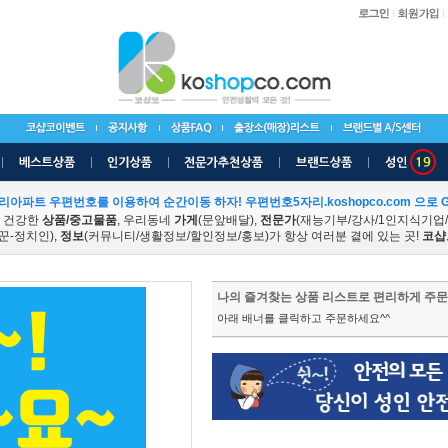
리아파트 우편번호를 이용하여 순간이동 하자! 우편번호5자리.koshopco.com 으로 G
 건강한
상품/중고물품
, 우리동네
가게
(문앞배달),
전문가
(재능기부/강사/1인지식기업
꾼-정치인),
정보
(커뮤니티/생활정보/할인정보/홍보)가 항상 여러분 곁에 있는 곳!
코샵
나의 즐겨찾는 상품 리스트로 편리하게 주문
아래 배너를 클릭하고 주문하세요^^